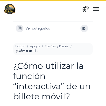
saltar
al
contenido
Ver categorías
Hogar
Apoyo
Tarifas y Pases
¿Cómo utilizar la función “interactiva” de un billete móvil?
¿Cómo utilizar la
función
“interactiva” de un
billete móvil?