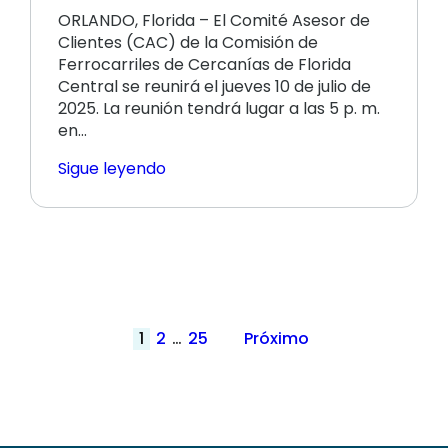
ORLANDO, Florida – El Comité Asesor de
Clientes (CAC) de la Comisión de
Ferrocarriles de Cercanías de Florida
Central se reunirá el jueves 10 de julio de
2025. La reunión tendrá lugar a las 5 p. m.
en…
Sigue leyendo
Paginación
1
2
…
25
Próximo
de
publicaciones