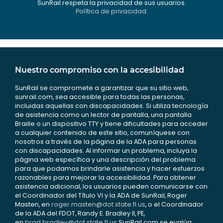
SunRail respeta la privacidad de sus usuarios.
Política de privacidad.
Nuestro compromiso con la accesibilidad
SunRail se compromete a garantizar que su sitio web,
sunrail.com, sea accesible para todas las personas,
incluidas aquellas con discapacidades. Si utiliza tecnología
de asistencia como un lector de pantalla, una pantalla
Braille o un dispositivo TTY y tiene dificultades para acceder
a cualquier contenido de este sitio, comuníquese con
nosotros a través de la página de la ADA para personas
con discapacidades. Al informar un problema, incluya la
página web específica y una descripción del problema
para que podamos brindarle asistencia y hacer esfuerzos
razonables para mejorar la accesibilidad. Para obtener
asistencia adicional, los usuarios pueden comunicarse con
el Coordinador del Título VI y la ADA de SunRail, Roger
Masten, en
roger.masten@dot.state.fl.us
, o el Coordinador
de la ADA del FDOT, Randy E. Bradley II, PE,
en
brad.bradley@dot.state.fl.us
.SunRail.com se evalúa