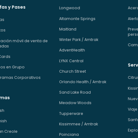
fas y Pases
Longwood
Acerc
Altamonte Springs
Alert
fas
Maitland
Preve
tos
pers
Winter Park / Amtrak
cación móvil de venta de
Camp
adas
AdventHealth
Cards
LYNX Central
Serv
os en Grupo
Church Street
ramas Corporativos
Citr
Orlando Health / Amtrak
Kiss
Sand Lake Road
omas
Nuev
Meadow Woods
Viaje
ish
Tupperware
Sanfo
ish
Kissimmee / Amtrak
Explo
an Creole
Poinciana