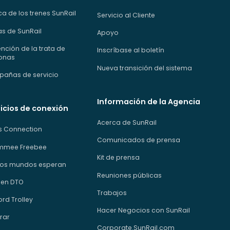
a de los trenes SunRail
Servicio al Cliente
as de SunRail
Apoyo
nción de la trata de
Inscríbase al boletín
onas
Nueva transición del sistema
añas de servicio
Información de la Agencia
icios de conexión
Acerca de SunRail
us Connection
Comunicados de prensa
immee Freebee
Kit de prensa
os mundos esperan
Reuniones públicas
 en DTO
Trabajos
rd Trolley
Hacer Negocios con SunRail
rar
Corporate.SunRail.com