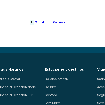
Paginación
1
2
…
4
Próximo
de
publicaciones
as y Horarios
Estaciones y destinos
Viaj
 del sistema
DeLand/Amtrak
Usan
rio en el Dirección Norte
DeBary
Acce
rio en el Dirección Sur
Sanford
Segur
Lake Mary
Servi