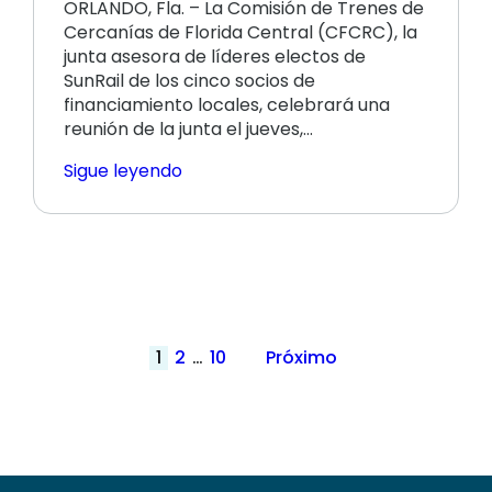
ORLANDO, Fla. – La Comisión de Trenes de
Cercanías de Florida Central (CFCRC), la
junta asesora de líderes electos de
SunRail de los cinco socios de
financiamiento locales, celebrará una
reunión de la junta el jueves,…
Sigue leyendo
Paginación
1
2
…
10
Próximo
de
publicaciones