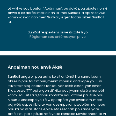
Lè w klike sou bouton "Abònman", ou dakò pou ajoute non ki
anwo a ak adrès imel la nan lis imel SunRail la epi resevwa
kominikasyon nan men SunRail, ki gen ladan bilten SunRail
la.
SunRail respekte vi prive itilizatè li yo.
Règleman sou enfòmasyon prive.
Angajman nou anvè Aksè
SunRail angaje l pou asire ke sit entènèt li a, sunrail.com,
aksesib pou tout moun, menm moun ki andikape yo. Si w
itilize teknoloji asistans tankou yon lektè ekran, yon ekran
Bray, oswa TTY epi w gen difikilte pou jwenn aksè a nenpòt
kontni sou sit sa a, tanpri kontakte nou atravè paj ADA pou
Moun ki Andikape yo. Lè w ap rapòte yon pwoblèm, mete
paj wèb espesifik la ak yon deskripsyon pwoblèm nan pou
nou ka ba w asistans epi fè efò rezonab pou amelyore
aksè. Pou plis sipò, itilizatè yo ka kontakte Kowòdonatè Tit VI