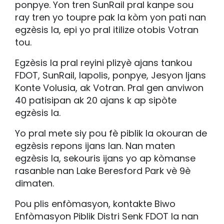
ponpye. Yon tren SunRail pral kanpe sou
ray tren yo toupre pak la kòm yon pati nan
egzèsis la, epi yo pral itilize otobis Votran
tou.
Egzèsis la pral reyini plizyè ajans tankou
FDOT, SunRail, lapolis, ponpye, Jesyon Ijans
Konte Volusia, ak Votran. Pral gen anviwon
40 patisipan ak 20 ajans k ap sipòte
egzèsis la.
Yo pral mete siy pou fè piblik la okouran de
egzèsis repons ijans lan. Nan maten
egzèsis la, sekouris ijans yo ap kòmanse
rasanble nan Lake Beresford Park vè 9è
dimaten.
Pou plis enfòmasyon, kontakte Biwo
Enfòmasyon Piblik Distri Senk FDOT la nan