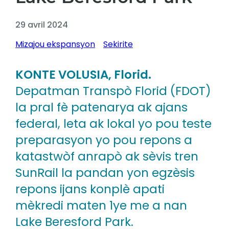
29 avril 2024
Mizajou ekspansyon
Sekirite
KONTE VOLUSIA, Florid.
Depatman Transpò Florid (FDOT)
la pral fè patenarya ak ajans
federal, leta ak lokal yo pou teste
preparasyon yo pou repons a
katastwòf anrapò ak sèvis tren
SunRail la pandan yon egzèsis
repons ijans konplè apati
mèkredi maten 1ye me a nan
Lake Beresford Park.