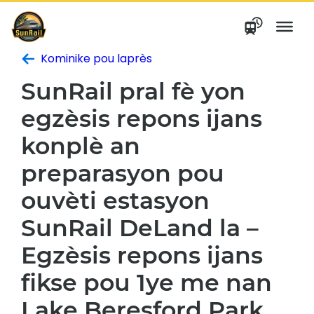
Ale
nan
kontni
Kominike pou laprès
SunRail pral fè yon
egzèsis repons ijans
konplè an
preparasyon pou
ouvèti estasyon
SunRail DeLand la –
Egzèsis repons ijans
fikse pou 1ye me nan
Lake Beresford Park