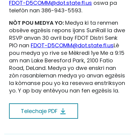
FDOT-D5COMM@dot.state.fl.us
oswa pa
telefòn nan 386-943-5593.
NÒT POU MEDYA YO:
Medya ki ta renmen
obsève egzèsis repons ijans SunRail la dwe
RSVP anvan 30 avril bay FDOT Distri Senk
PIO nan
FDOT-D5COMM@dot.state.fl.us
Lè
pou medya yo rive se Mèkredi 1ye Me a 9:15
am nan Lake Beresford Park, 2100 Fatio
Road, DeLand. Medya yo dwe enskri nan
zòn rasanbleman medya yo anvan egzèsis
la kòmanse pou yo ka resevwa enstriksyon
yo. Y ap bay entèvyou nan fen egzèsis la.
Telechaje PDF