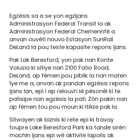
Egzèsis sa a se yon egzijans
Administrasyon Federal Transit la ak
Administrasyon Federal Chemennfè a
anvan ouvèti nouvo Estasyon SunRail
DeLand la pou teste kapasite repons ijans.
Pak Lak Beresford, yon pak nan Konte
Volusia ki sitiye nan 2100 Fatio Road,
DeLand, ap fèmen pou piblik la nan maten
1ye me a, anvan ak pandan egzèsis repons
ijans lan, epi l ap relouvri lè pèsonèl ki te
patisipe nan egzèsis la pati. Zòn pakin nan
ap fèmen tou pou moun ki itilize pak la.
Sitwayen ak biznis ki rete epi ki travay
toupre Lake Beresford Park ka tande sirèn
machin ijans epi wè aktivite lapolis ak