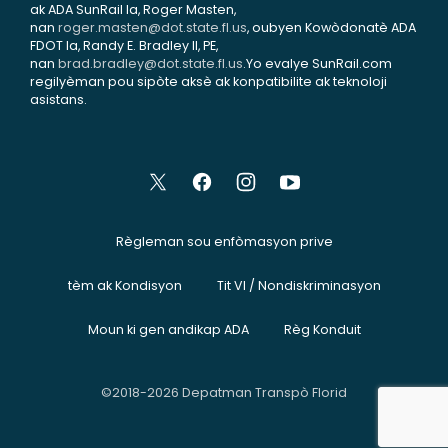
ak ADA SunRail la, Roger Masten,
nan
roger.masten@dot.state.fl.us
, oubyen Kowòdonatè ADA
FDOT la, Randy E. Bradley II, PE,
nan
brad.bradley@dot.state.fl.us
.Yo evalye SunRail.com
regilyèman pou sipòte aksè ak konpatibilite ak teknoloji
asistans.
Règleman sou enfòmasyon prive
tèm ak Kondisyon
Tit VI / Nondiskriminasyon
Moun ki gen andikap ADA
Règ Konduit
©2018-2026 Depatman Transpò Florid