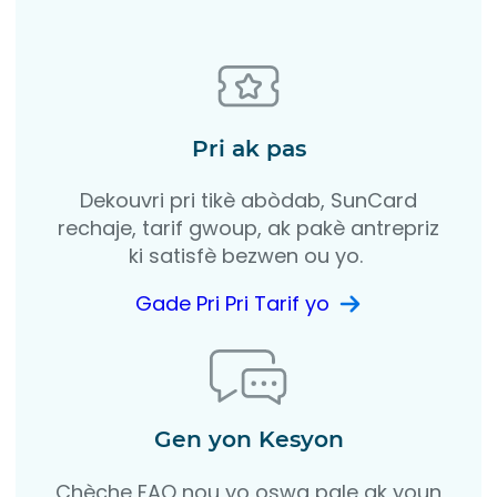
Pri ak pas
Dekouvri pri tikè abòdab, SunCard
rechaje, tarif gwoup, ak pakè antrepriz
ki satisfè bezwen ou yo.
Gade Pri Pri Tarif yo
Gen yon Kesyon
Chèche FAQ nou yo oswa pale ak youn