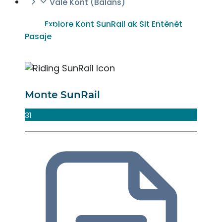
Valè Kont (Balans)
Explore Kont SunRail ak Sit Entènèt
Pasaje
Monte SunRail
31