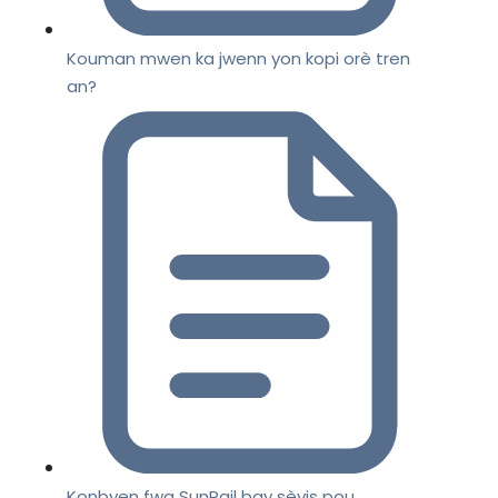
Kouman mwen ka jwenn yon kopi orè tren
an?
Konbyen fwa SunRail bay sèvis pou