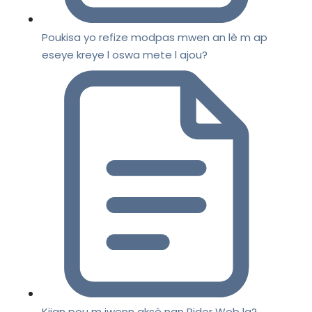
Poukisa yo refize modpas mwen an lè m ap
eseye kreye l oswa mete l ajou?
Kijan pou m jwenn aksè nan Rider Web la?