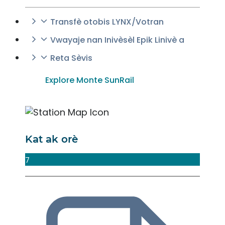
Transfè otobis LYNX/Votran
Vwayaje nan Inivèsèl Epik Linivè a
Reta Sèvis
Explore Monte SunRail
Kat ak orè
7