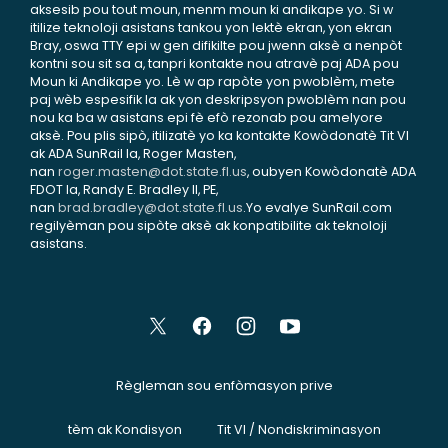
aksesib pou tout moun, menm moun ki andikape yo. Si w
itilize teknoloji asistans tankou yon lektè ekran, yon ekran
Bray, oswa TTY epi w gen difikilte pou jwenn aksè a nenpòt
kontni sou sit sa a, tanpri kontakte nou atravè paj ADA pou
Moun ki Andikape yo. Lè w ap rapòte yon pwoblèm, mete
paj wèb espesifik la ak yon deskripsyon pwoblèm nan pou
nou ka ba w asistans epi fè efò rezonab pou amelyore
aksè. Pou plis sipò, itilizatè yo ka kontakte Kowòdonatè Tit VI
ak ADA SunRail la, Roger Masten,
nan
roger.masten@dot.state.fl.us
, oubyen Kowòdonatè ADA
FDOT la, Randy E. Bradley II, PE,
nan
brad.bradley@dot.state.fl.us
.Yo evalye SunRail.com
regilyèman pou sipòte aksè ak konpatibilite ak teknoloji
asistans.
Règleman sou enfòmasyon prive
tèm ak Kondisyon
Tit VI / Nondiskriminasyon