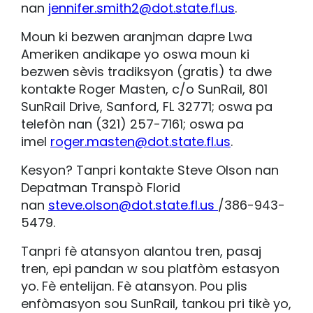
nan
jennifer.smith2@dot.state.fl.us
.
Moun ki bezwen aranjman dapre Lwa
Ameriken andikape yo oswa moun ki
bezwen sèvis tradiksyon (gratis) ta dwe
kontakte Roger Masten, c/o SunRail, 801
SunRail Drive, Sanford, FL 32771; oswa pa
telefòn nan (321) 257-7161; oswa pa
imel
roger.masten@dot.state.fl.us
.
Kesyon? Tanpri kontakte Steve Olson nan
Depatman Transpò Florid
nan
steve.olson@dot.state.fl.us
/386-943-
5479.
Tanpri fè atansyon alantou tren, pasaj
tren, epi pandan w sou platfòm estasyon
yo. Fè entelijan. Fè atansyon. Pou plis
enfòmasyon sou SunRail, tankou pri tikè yo,