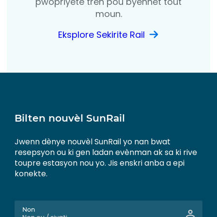
pwopriyete tren pou byennèt tout
moun.
Eksplore Sekirite Rail
Bilten nouvèl SunRail
Jwenn dènye nouvèl SunRail yo nan bwat
resepsyon ou ki gen ladan evènman ak sa ki rive
toupre estasyon nou yo. Jis enskri anba a epi
konekte.
Non