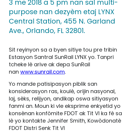
3 me 2018 a 5 pm nan sal multi-
purpose nan dezyèm etaj LYNX
Central Station, 455 N. Garland
Ave., Orlando, FL 32801.
Sit reyinyon sa a byen sitiye tou pre tribin
Estasyon Santral SunRail LYNX yo. Tanpri
tcheke lè arive ak depa SunRail
nan
www.sunrail.com
.
Yo mande patisipasyon piblik san
konsiderasyon ras, koulè, orijin nasyonal,
laj, sèks, relijyon, andikap oswa sitiyasyon
fanmi an. Moun ki vle eksprime enkyetid yo
konsènan konfòmite FDOT ak Tit VI ka fè sa
lè yo kontakte Jennifer Smith, Kowòdonatè
FDOT Distri Senk Tit VI