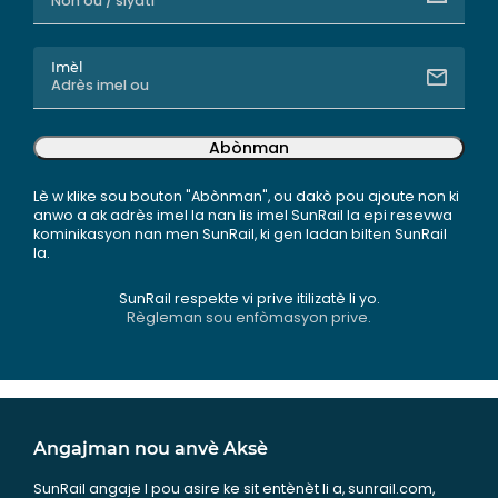
Imèl
Abònman
Lè w klike sou bouton "Abònman", ou dakò pou ajoute non ki
anwo a ak adrès imel la nan lis imel SunRail la epi resevwa
kominikasyon nan men SunRail, ki gen ladan bilten SunRail
la.
SunRail respekte vi prive itilizatè li yo.
Règleman sou enfòmasyon prive.
Angajman nou anvè Aksè
SunRail angaje l pou asire ke sit entènèt li a, sunrail.com,