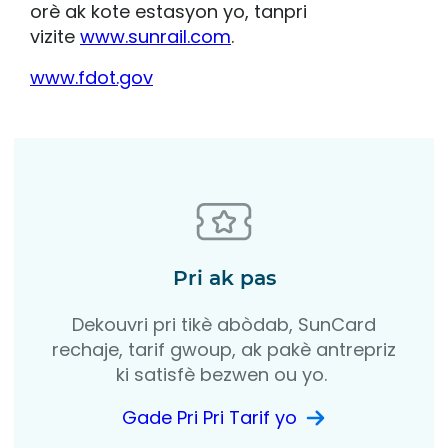
orè ak kote estasyon yo, tanpri
vizite
www.sunrail.com
.
www.fdot.gov
Pri ak pas
Dekouvri pri tikè abòdab, SunCard
rechaje, tarif gwoup, ak pakè antrepriz
ki satisfè bezwen ou yo.
Gade Pri Pri Tarif yo