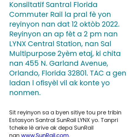
Konsiltatif Santral Florida
Commuter Rail la pral fè yon
reyinyon nan dat 12 oktòb 2022.
Reyinyon an ap fèt a 2 pm nan
LYNX Central Station, nan Sal
Multipurpose 2yèm etaj, ki chita
nan 455 N. Garland Avenue,
Orlando, Florida 32801. TAC a gen
ladan l ofisyèl vil ak konte yo
nonmen.
Sit reyinyon sa a byen sitiye tou pre tribin
Estasyon Santral SunRail LYNX yo. Tanpri
tcheke lè arive ak depa SunRail
nan
www.SunRail.com
.