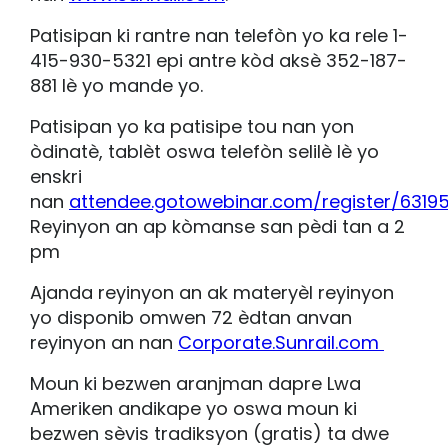
Patisipan ki rantre nan telefòn yo ka rele 1-
415-930-5321 epi antre kòd aksè 352-187-
881 lè yo mande yo.
Patisipan yo ka patisipe tou nan yon
òdinatè, tablèt oswa telefòn selilè lè yo
enskri
nan
attendee.gotowebinar.com/register/631
Reyinyon an ap kòmanse san pèdi tan a 2
pm
Ajanda reyinyon an ak materyèl reyinyon
yo disponib omwen 72 èdtan anvan
reyinyon an nan
Corporate.Sunrail.com
Moun ki bezwen aranjman dapre Lwa
Ameriken andikape yo oswa moun ki
bezwen sèvis tradiksyon (gratis) ta dwe