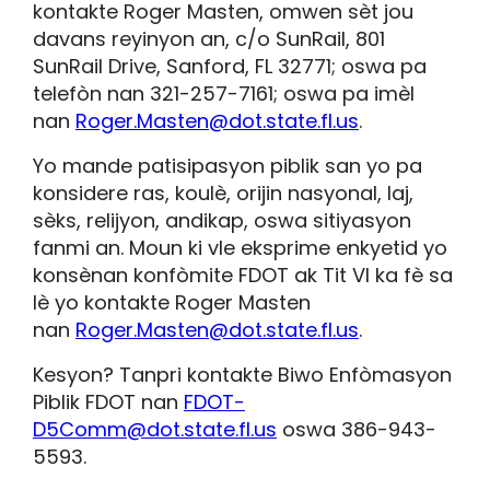
kontakte Roger Masten, omwen sèt jou
davans reyinyon an, c/o SunRail, 801
SunRail Drive, Sanford, FL 32771; oswa pa
telefòn nan 321-257-7161; oswa pa imèl
nan
Roger.Masten@dot.state.fl.us
.
Yo mande patisipasyon piblik san yo pa
konsidere ras, koulè, orijin nasyonal, laj,
sèks, relijyon, andikap, oswa sitiyasyon
fanmi an. Moun ki vle eksprime enkyetid yo
konsènan konfòmite FDOT ak Tit VI ka fè sa
lè yo kontakte Roger Masten
nan
Roger.Masten@dot.state.fl.us
.
Kesyon? Tanpri kontakte Biwo Enfòmasyon
Piblik FDOT nan
FDOT-
D5Comm@dot.state.fl.us
oswa 386-943-
5593.