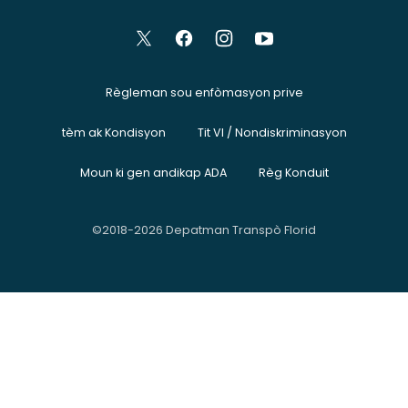
Règleman sou enfòmasyon prive
tèm ak Kondisyon
Tit VI / Nondiskriminasyon
Moun ki gen andikap ADA
Règ Konduit
©2018-2026 Depatman Transpò Florid