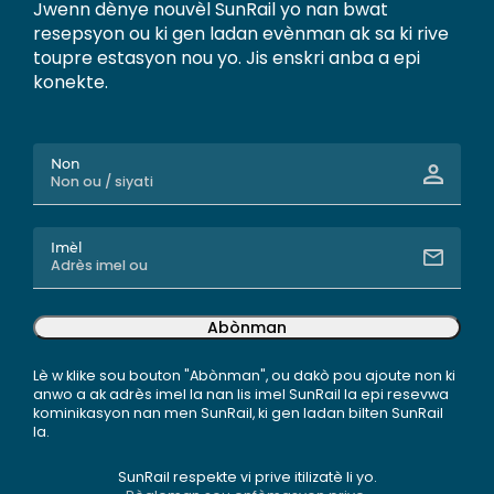
Jwenn dènye nouvèl SunRail yo nan bwat
resepsyon ou ki gen ladan evènman ak sa ki rive
toupre estasyon nou yo. Jis enskri anba a epi
konekte.
Non
Imèl
Abònman
Lè w klike sou bouton "Abònman", ou dakò pou ajoute non ki
anwo a ak adrès imel la nan lis imel SunRail la epi resevwa
kominikasyon nan men SunRail, ki gen ladan bilten SunRail
la.
SunRail respekte vi prive itilizatè li yo.