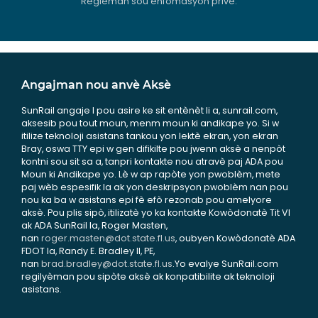
Règleman sou enfòmasyon prive.
Angajman nou anvè Aksè
SunRail angaje l pou asire ke sit entènèt li a, sunrail.com,
aksesib pou tout moun, menm moun ki andikape yo. Si w
itilize teknoloji asistans tankou yon lektè ekran, yon ekran
Bray, oswa TTY epi w gen difikilte pou jwenn aksè a nenpòt
kontni sou sit sa a, tanpri kontakte nou atravè paj ADA pou
Moun ki Andikape yo. Lè w ap rapòte yon pwoblèm, mete
paj wèb espesifik la ak yon deskripsyon pwoblèm nan pou
nou ka ba w asistans epi fè efò rezonab pou amelyore
aksè. Pou plis sipò, itilizatè yo ka kontakte Kowòdonatè Tit VI
ak ADA SunRail la, Roger Masten,
nan
roger.masten@dot.state.fl.us
, oubyen Kowòdonatè ADA
FDOT la, Randy E. Bradley II, PE,
nan
brad.bradley@dot.state.fl.us
.Yo evalye SunRail.com
regilyèman pou sipòte aksè ak konpatibilite ak teknoloji
asistans.