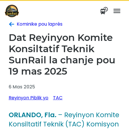
Ale
nan
kontni
Kominike pou laprès
Dat Reyinyon Komite
Konsiltatif Teknik
SunRail la chanje pou
19 mas 2025
6 Mas 2025
Reyinyon Piblik yo
TAC
ORLANDO, Fla.
– Reyinyon Komite
Konsiltatif Teknik (TAC) Komisyon