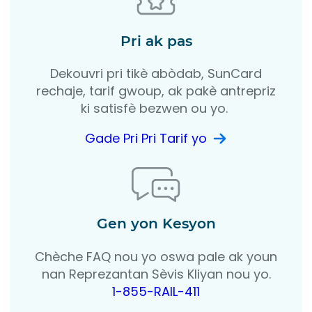
Pri ak pas
Dekouvri pri tikè abòdab, SunCard
rechaje, tarif gwoup, ak pakè antrepriz
ki satisfè bezwen ou yo.
Gade Pri Pri Tarif yo
Gen yon Kesyon
Chèche FAQ nou yo oswa pale ak youn
nan Reprezantan Sèvis Kliyan nou yo.
1-855-RAIL-411