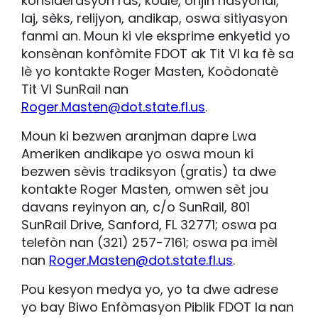
konsiderasyon ras, koulè, orijin nasyonal,
laj, sèks, relijyon, andikap, oswa sitiyasyon
fanmi an. Moun ki vle eksprime enkyetid yo
konsènan konfòmite FDOT ak Tit VI ka fè sa
lè yo kontakte Roger Masten, Koòdonatè
Tit VI SunRail nan
Roger.Masten@dot.state.fl.us
.
Moun ki bezwen aranjman dapre Lwa
Ameriken andikape yo oswa moun ki
bezwen sèvis tradiksyon (gratis) ta dwe
kontakte Roger Masten, omwen sèt jou
davans reyinyon an, c/o SunRail, 801
SunRail Drive, Sanford, FL 32771; oswa pa
telefòn nan (321) 257-7161; oswa pa imèl
nan
Roger.Masten@dot.state.fl.us
.
Pou kesyon medya yo, yo ta dwe adrese
yo bay Biwo Enfòmasyon Piblik FDOT la nan