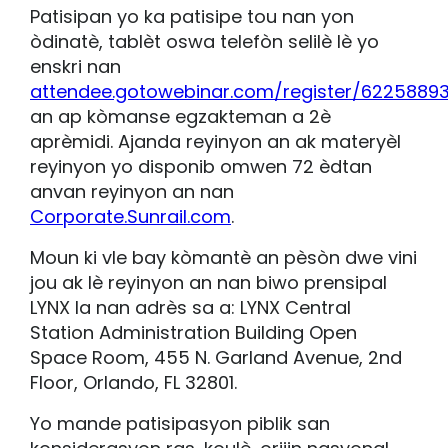
Patisipan yo ka patisipe tou nan yon
òdinatè, tablèt oswa telefòn selilè lè yo
enskri nan
attendee.gotowebinar.com/register/622588
an ap kòmanse egzakteman a 2è
aprèmidi. Ajanda reyinyon an ak materyèl
reyinyon yo disponib omwen 72 èdtan
anvan reyinyon an nan
Corporate.Sunrail.com
.
Moun ki vle bay kòmantè an pèsòn dwe vini
jou ak lè reyinyon an nan biwo prensipal
LYNX la nan adrès sa a: LYNX Central
Station Administration Building Open
Space Room, 455 N. Garland Avenue, 2nd
Floor, Orlando, FL 32801.
Yo mande patisipasyon piblik san