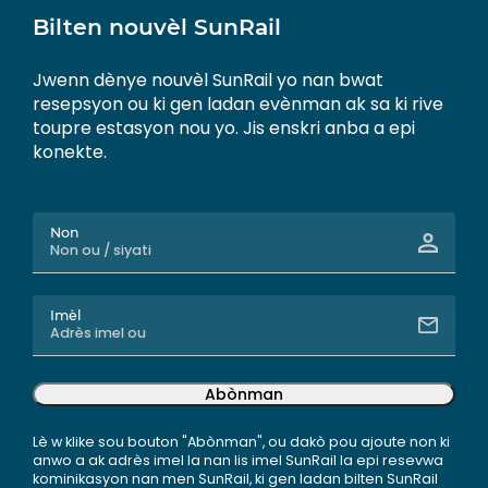
Bilten nouvèl SunRail
Jwenn dènye nouvèl SunRail yo nan bwat
resepsyon ou ki gen ladan evènman ak sa ki rive
toupre estasyon nou yo. Jis enskri anba a epi
konekte.
Non
Imèl
Abònman
Lè w klike sou bouton "Abònman", ou dakò pou ajoute non ki
anwo a ak adrès imel la nan lis imel SunRail la epi resevwa
kominikasyon nan men SunRail, ki gen ladan bilten SunRail