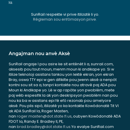
la.
SunRail respekte vi prive itilizatè li yo.
Règleman sou enfòmasyon prive.
Angajman nou anvè Aksè
SunRail angaje l pou asire ke sit entènèt li a, sunrail.com,
aksesib pou tout moun, menm moun ki andikape yo. Si w
itilize teknoloji asistans tankou yon lektè ekran, yon ekran
Bray, oswa TTY epi w gen difikilte pou jwenn aksè a nenpòt
kontni sou sit sa a, tanpri kontakte nou atravè paj ADA pou
Moun ki Andikape yo. Lè w ap rapòte yon pwoblèm, mete
paj wèb espesifik la ak yon deskripsyon pwoblèm nan pou
nou ka ba w asistans epi fè efò rezonab pou amelyore
aksè. Pou plis sipò, itilizatè yo ka kontakte Kowòdonatè Tit VI
ak ADA SunRail la, Roger Masten,
nan
roger.masten@dot.state.fl.us
, oubyen Kowòdonatè ADA
FDOT la, Randy E. Bradley II, PE,
nan
brad.bradley@dot.state.fl.us
.Yo evalye SunRail.com