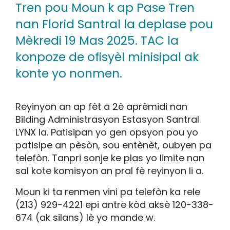
Tren pou Moun k ap Pase Tren
nan Florid Santral la deplase pou
Mèkredi 19 Mas 2025. TAC la
konpoze de ofisyèl minisipal ak
konte yo nonmen.
Reyinyon an ap fèt a 2è aprèmidi nan
Bilding Administrasyon Estasyon Santral
LYNX la. Patisipan yo gen opsyon pou yo
patisipe an pèsòn, sou entènèt, oubyen pa
telefòn. Tanpri sonje ke plas yo limite nan
sal kote komisyon an pral fè reyinyon li a.
Moun ki ta renmen vini pa telefòn ka rele
(213) 929-4221 epi antre kòd aksè 120-338-
674 (ak silans) lè yo mande w.