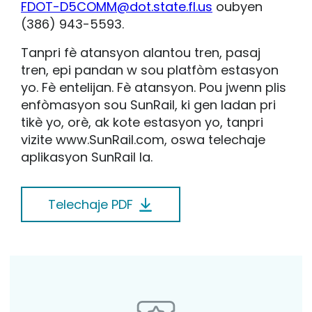
FDOT-D5COMM@dot.state.fl.us
oubyen
(386) 943-5593.
Tanpri fè atansyon alantou tren, pasaj
tren, epi pandan w sou platfòm estasyon
yo. Fè entelijan. Fè atansyon. Pou jwenn plis
enfòmasyon sou SunRail, ki gen ladan pri
tikè yo, orè, ak kote estasyon yo, tanpri
vizite www.SunRail.com, oswa telechaje
aplikasyon SunRail la.
Telechaje PDF