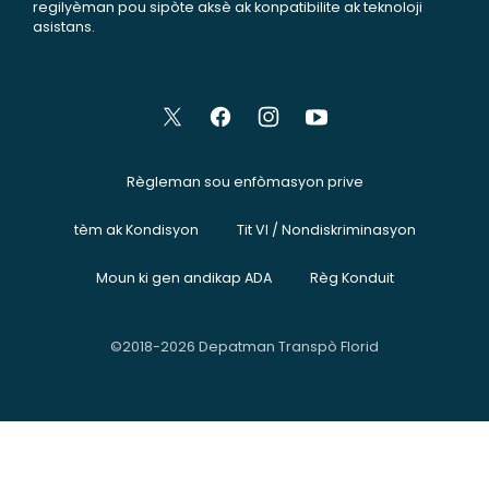
regilyèman pou sipòte aksè ak konpatibilite ak teknoloji
asistans.
Règleman sou enfòmasyon prive
tèm ak Kondisyon
Tit VI / Nondiskriminasyon
Moun ki gen andikap ADA
Règ Konduit
©2018-2026 Depatman Transpò Florid