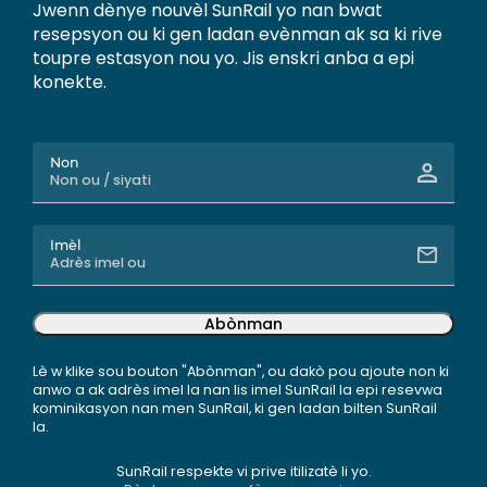
Jwenn dènye nouvèl SunRail yo nan bwat
resepsyon ou ki gen ladan evènman ak sa ki rive
toupre estasyon nou yo. Jis enskri anba a epi
konekte.
Non
Imèl
Abònman
Lè w klike sou bouton "Abònman", ou dakò pou ajoute non ki
anwo a ak adrès imel la nan lis imel SunRail la epi resevwa
kominikasyon nan men SunRail, ki gen ladan bilten SunRail
la.
SunRail respekte vi prive itilizatè li yo.