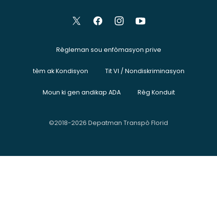
Règleman sou enfòmasyon prive
tèm ak Kondisyon
Tit VI / Nondiskriminasyon
Moun ki gen andikap ADA
Règ Konduit
©2018-2026 Depatman Transpò Florid