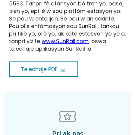
5593. Tanpri fè atansyon bò tren yo, pasaj
tren yo, epi lè w sou platfòm estasyon yo.
Se pou w entelijan. Se pou w an sekirite.
Pou plis enfòmasyon sou SunRail, tankou
pri tikè yo, orè yo, ak kote estasyon yo ye a,
tanpri vizite
www.SunRail.com
, oswa
telechaje aplikasyon SunRail la.
Telechaje PDF
Pri ak pas