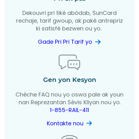
Dekouvri pri tikè abòdab, SunCard
rechaje, tarif gwoup, ak pakè antrepriz
ki satisfè bezwen ou yo.
Gade Pri Pri Tarif yo
Gen yon Kesyon
Chèche FAQ nou yo oswa pale ak youn
nan Reprezantan Sèvis Kliyan nou yo.
1-855-RAIL-411
Kontakte nou