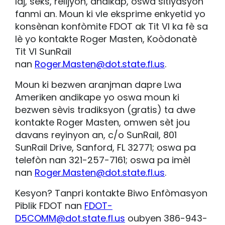
laj, sèks, relijyon, andikap, oswa sitiyasyon
fanmi an. Moun ki vle eksprime enkyetid yo
konsènan konfòmite FDOT ak Tit VI ka fè sa
lè yo kontakte Roger Masten, Koòdonatè
Tit VI SunRail
nan
Roger.Masten@dot.state.fl.us
.
Moun ki bezwen aranjman dapre Lwa
Ameriken andikape yo oswa moun ki
bezwen sèvis tradiksyon (gratis) ta dwe
kontakte Roger Masten, omwen sèt jou
davans reyinyon an, c/o SunRail, 801
SunRail Drive, Sanford, FL 32771; oswa pa
telefòn nan 321-257-7161; oswa pa imèl
nan
Roger.Masten@dot.state.fl.us
.
Kesyon? Tanpri kontakte Biwo Enfòmasyon
Piblik FDOT nan
FDOT-
D5COMM@dot.state.fl.us
oubyen 386-943-