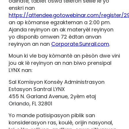
òdinatè, tablèt oswa telefòn selilè lè yo
enskri nan
https://attendee.gotowebinar.com/register/
an ap kòmanse egzakteman a 2:00 pm.
Ajanda reyinyon an ak materyèl reyinyon
yo disponib omwen 72 èdtan anvan
reyinyon an nan
Corporate.Sunrail.com
.
Moun ki vle bay kòmantè an pèsòn dwe vini
jou ak lè reyinyon an nan biwo prensipal
LYNX nan:
Sal Komisyon Konsèy Administrasyon
Estasyon Santral LYNX
455 N. Garland Avenue, 2yèm etaj
Orlando, FL 32801
Yo mande patisipasyon piblik san
konsiderasyon ras, koulè, orijin nasyonal,