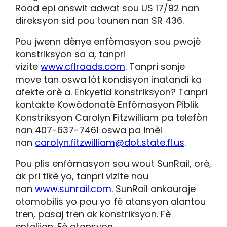
Road epi answit adwat sou US 17/92 nan
direksyon sid pou tounen nan SR 436.
Pou jwenn dènye enfòmasyon sou pwojè
konstriksyon sa a, tanpri
vizite
www.cflroads.com
. Tanpri sonje
move tan oswa lòt kondisyon inatandi ka
afekte orè a. Enkyetid konstriksyon? Tanpri
kontakte Kowòdonatè Enfòmasyon Piblik
Konstriksyon Carolyn Fitzwilliam pa telefòn
nan 407-637-7461 oswa pa imèl
nan
carolyn.fitzwilliam@dot.state.fl.us
.
Pou plis enfòmasyon sou wout SunRail, orè,
ak pri tikè yo, tanpri vizite nou
nan
www.sunrail.com
. SunRail ankouraje
otomobilis yo pou yo fè atansyon alantou
tren, pasaj tren ak konstriksyon. Fè
entelijan. Fè atansyon.