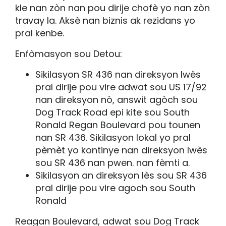
kle nan zòn nan pou dirije chofè yo nan zòn
travay la. Aksè nan biznis ak rezidans yo
pral kenbe.
Enfòmasyon sou Detou:
Sikilasyon SR 436 nan direksyon lwès
pral dirije pou vire adwat sou US 17/92
nan direksyon nò, answit agòch sou
Dog Track Road epi kite sou South
Ronald Regan Boulevard pou tounen
nan SR 436. Sikilasyon lokal yo pral
pèmèt yo kontinye nan direksyon lwès
sou SR 436 nan pwen. nan fèmti a.
Sikilasyon an direksyon lès sou SR 436
pral dirije pou vire agoch sou South
Ronald
Reagan Boulevard, adwat sou Dog Track