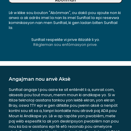
Abònman
Lè w klike sou bouton "Abònman", ou dakò pou ajoute non ki
anwo a ak adrès imel la nan lis imel SunRail la epi resevwa
kominikasyon nan men SunRail, ki gen ladan bilten SunRail
la.
SunRail respekte vi prive itilizatè li yo.
Règleman sou enfòmasyon prive.
Angajman nou anvè Aksè
SunRail angaje l pou asire ke sit entènèt li a, sunrail.com,
aksesib pou tout moun, menm moun ki andikape yo. Si w
itilize teknoloji asistans tankou yon lektè ekran, yon ekran
Bray, oswa TTY epi w gen difikilte pou jwenn aksè a nenpòt
kontni sou sit sa a, tanpri kontakte nou atravè paj ADA pou
Moun ki Andikape yo. Lè w ap rapòte yon pwoblèm, mete
paj wèb espesifik la ak yon deskripsyon pwoblèm nan pou
nou ka ba w asistans epi fè efò rezonab pou amelyore