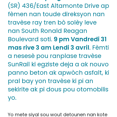
(SR) 436/East Altamonte Drive ap
fèmen nan toude direksyon nan
travèse ray tren bò solèy leve
nan South Ronald Reagan
Boulevard soti.
9 pm Vandredi 31
mas rive 3 am Lendi 3 avril
. Fèmti
a nesesè pou ranplase travèse
SunRail ki egziste deja a ak nouvo
panno beton ak apwòch asfalt, ki
pral bay yon travèse ki pi an
sekirite ak pi dous pou otomobilis
yo.
Yo mete siyal sou wout detounen nan kote