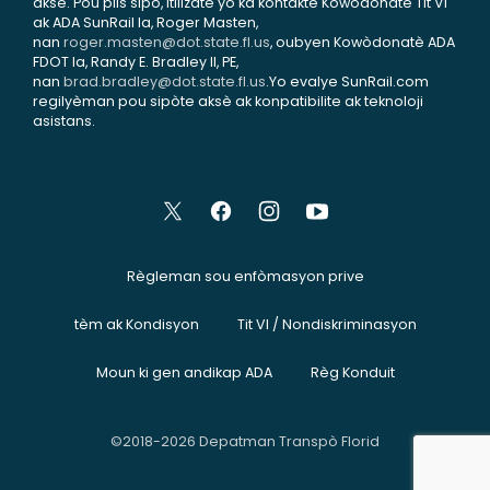
aksè. Pou plis sipò, itilizatè yo ka kontakte Kowòdonatè Tit VI
ak ADA SunRail la, Roger Masten,
nan
roger.masten@dot.state.fl.us
, oubyen Kowòdonatè ADA
FDOT la, Randy E. Bradley II, PE,
nan
brad.bradley@dot.state.fl.us
.Yo evalye SunRail.com
regilyèman pou sipòte aksè ak konpatibilite ak teknoloji
asistans.
Règleman sou enfòmasyon prive
tèm ak Kondisyon
Tit VI / Nondiskriminasyon
Moun ki gen andikap ADA
Règ Konduit
©2018-2026 Depatman Transpò Florid