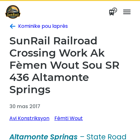
Ale
nan
kontni
Kominike pou laprès
SunRail Railroad
Crossing Work Ak
Fèmen Wout Sou SR
436 Altamonte
Springs
30 mas 2017
Avi Konstriksyon
Fèmti Wout
Altamonte Springs
– State Road