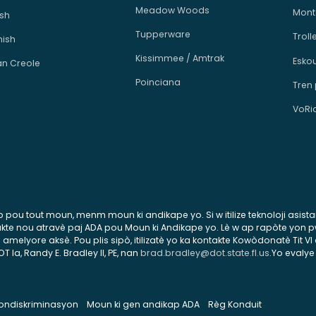
Meadow Woods
Mont
ish
Tupperware
Troll
ish
Kissimmee / Amtrak
Esko
an Creole
Poinciana
Tren
VoRi
esib pou tout moun, menm moun ki andikape yo. Si w itilize teknoloji asis
ontakte nou atravè paj ADA pou Moun ki Andikape yo. Lè w ap rapòte yon
lyore aksè. Pou plis sipò, itilizatè yo ka kontakte Kowòdonatè Tit VI 
la, Randy E. Bradley II, PE, nan
brad.bradley@dot.state.fl.us
.Yo evalye
 Nondiskriminasyon
Moun ki gen andikap ADA
Règ Konduit