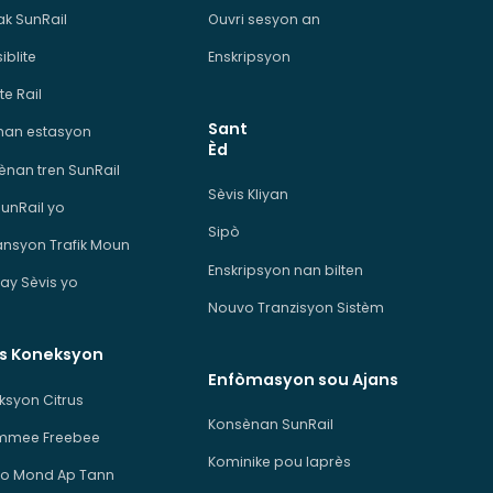
ak SunRail
Ouvri sesyon an
iblite
Enskripsyon
te Rail
Sant
man estasyon
Èd
ènan tren SunRail
Sèvis Kliyan
SunRail yo
Sipò
ansyon Trafik Moun
Enskripsyon nan bilten
ay Sèvis yo
Nouvo Tranzisyon Sistèm
is Koneksyon
Enfòmasyon sou Ajans
ksyon Citrus
Konsènan SunRail
immee Freebee
Kominike pou laprès
o Mond Ap Tann