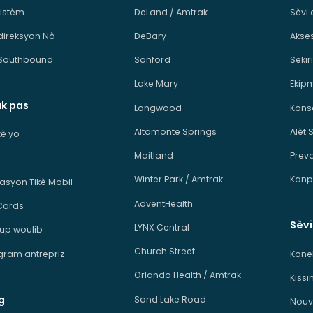
sistèm
DeLand / Amtrak
Sèvi 
direksyon Nò
DeBary
Akses
Southbound
Sanford
Sekiri
Lake Mary
Ekip
ak pas
Longwood
Kons
Altamonte Springs
Alèt 
ikè yo
Maitland
Prev
Winter Park / Amtrak
Kanp
kasyon Tikè Mobil
AdventHealth
Cards
Sèv
LYNX Central
p woulib
Church Street
ram antrepriz
Kone
Orlando Health / Amtrak
Kiss
g
Sand Lake Road
Nouv