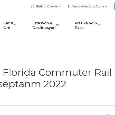
Haitan Creole
Enfòmasyon sou Ajans
Kat &
Estasyon &
Pri tikè yo &
Orè
Destinasyon
Pase
al Florida Commuter Rai
 septanm 2022