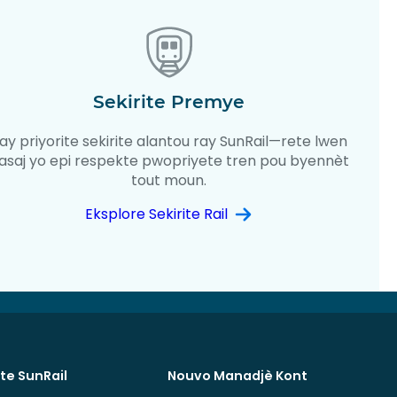
Sekirite Premye
ay priyorite sekirite alantou ray SunRail—rete lwen
asaj yo epi respekte pwopriyete tren pou byennèt
tout moun.
Eksplore Sekirite Rail
te SunRail
Nouvo Manadjè Kont