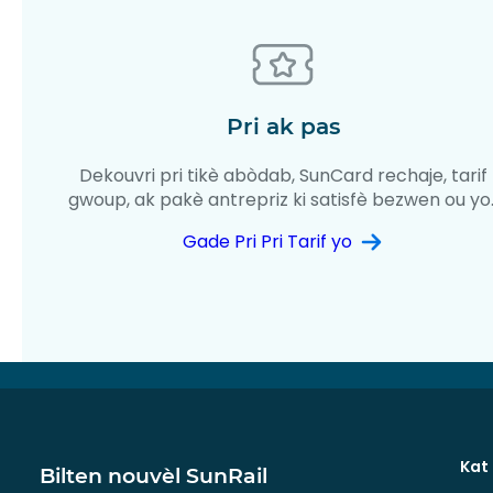
Pri ak pas
Dekouvri pri tikè abòdab, SunCard rechaje, tarif
gwoup, ak pakè antrepriz ki satisfè bezwen ou yo
Gade Pri Pri Tarif yo
Kat
Bilten nouvèl SunRail