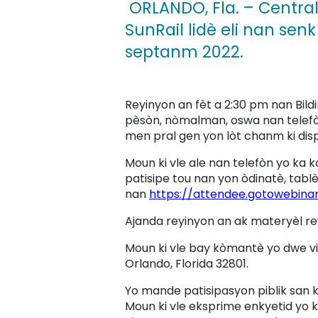
ORLANDO, Fla.
– Centra
SunRail lidè eli nan sen
septanm 2022.
Reyinyon an fèt a 2:30 pm nan Bild
pèsòn, nòmalman, oswa nan telefòn.
men pral gen yon lòt chanm ki dis
Moun ki vle ale nan telefòn yo ka k
patisipe tou nan yon òdinatè, tablèt
nan
https://attendee.gotowebina
Ajanda reyinyon an ak materyèl r
Moun ki vle bay kòmantè yo dwe vin
Orlando, Florida 32801.
Yo mande patisipasyon piblik san kon
Moun ki vle eksprime enkyetid yo 