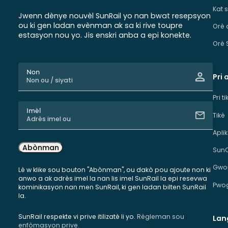
Kat 
Jwenn dènye nouvèl SunRail yo nan bwat resepsyon
ou ki gen ladan evènman ak sa ki rive toupre
Orè 
estasyon nou yo. Jis enskri anba a epi konekte.
Orè 
Non
Pri 
Pri t
Imèl
Tikè
Apli
Abònman
Sun
Gwou
Lè w klike sou bouton "Abònman", ou dakò pou ajoute non ki
anwo a ak adrès imel la nan lis imel SunRail la epi resevwa
Pwog
kominikasyon nan men SunRail, ki gen ladan bilten SunRail
la.
SunRail respekte vi prive itilizatè li yo.
Règleman sou
Lan
enfòmasyon prive.