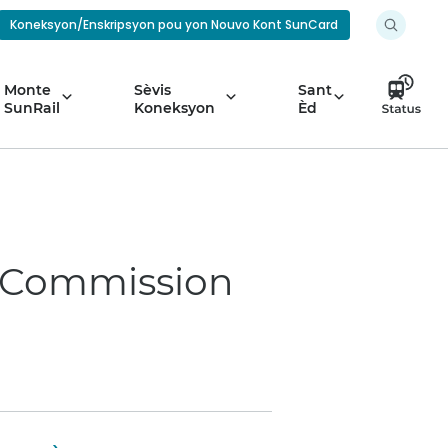
Koneksyon/Enskripsyon pou yon Nouvo Kont SunCard
Monte
Sèvis
Sant
SunRail
Koneksyon
Èd
l Commission