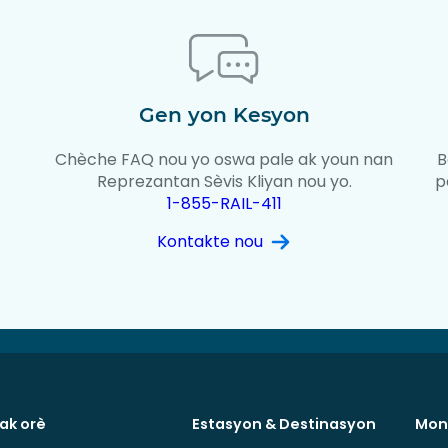
Gen yon Kesyon
Chèche FAQ nou yo oswa pale ak youn nan
B
.
Reprezantan Sèvis Kliyan nou yo.
p
1-855-RAIL-411
Kontakte nou
 ak orè
Estasyon & Destinasyon
Mon