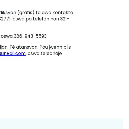
iksyon (gratis) ta dwe kontakte
32771; oswa pa telefòn nan 321-
oswa 386-943-5593.
jan. Fè atansyon. Pou jwenn plis
unRail.com
, oswa telechaje