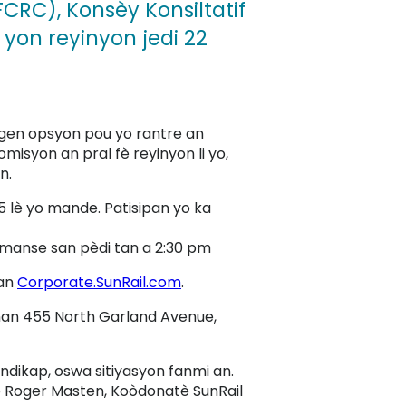
RC), Konsèy Konsiltatif
 yon reyinyon jedi 22
o gen opsyon pou yo rantre an
misyon an pral fè reyinyon li yo,
an.
25 lè yo mande. Patisipan yo ka
òmanse san pèdi tan a 2:30 pm
nan
Corporate.SunRail.com
.
e nan 455 North Garland Avenue,
 andikap, oswa sitiyasyon fanmi an.
te Roger Masten, Koòdonatè SunRail