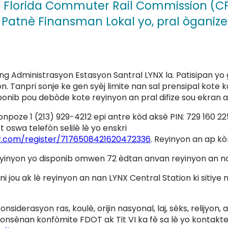
l Florida Commuter Rail Commission (CFC
k Patnè Finansman Lokal yo, pral òganize
ing Administrasyon Estasyon Santral LYNX la. Patisipan y
 Tanpri sonje ke gen syèj limite nan sal prensipal kote ko
ponib pou debòde kote reyinyon an pral difize sou ekran 
onpoze 1 (213) 929-4212 epi antre kòd aksè PIN: 729 160 2
 oswa telefòn selilè lè yo enskri
r.com/register/7176508421620472336
. Reyinyon an ap k
eyinyon yo disponib omwen 72 èdtan anvan reyinyon an 
i jou ak lè reyinyon an nan LYNX Central Station ki sitiy
siderasyon ras, koulè, orijin nasyonal, laj, sèks, relijyon,
konsènan konfòmite FDOT ak Tit VI ka fè sa lè yo kontak