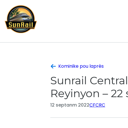
Ale
nan
kontni
Kominike pou laprès
Sunrail Centr
Reyinyon – 22
12 septanm 2022
CFCRC