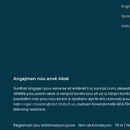
Engl
Span
Hait
Angajman nou anvè Aksè
SunRail angaje l pou asire ke sit entènèt li a, sunrail.com, aks
difikilte pou jwenn aksè a nenpòt kontni sou sit sa a, tanpri k
pwoblèm nan pou nou ka ba w asistans epi fè efò rezonab pou ame
nan
roger.masten@dot.state.fl.us
, oubyen Kowòdonatè ADA FDOT 
teknoloji asistans.
Règleman sou enfòmasyon prive
tèm ak Kondisyon
Tit VI /