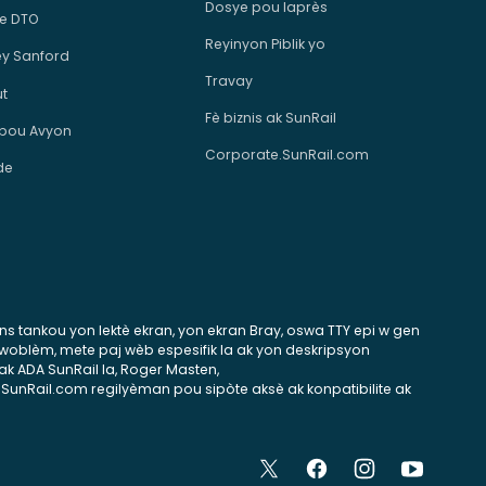
Dosye pou laprès
e DTO
Reyinyon Piblik yo
ey Sanford
Travay
ut
Fè biznis ak SunRail
 pou Avyon
Corporate.SunRail.com
de
tans tankou yon lektè ekran, yon ekran Bray, oswa TTY epi w gen
 pwoblèm, mete paj wèb espesifik la ak yon deskripsyon
ak ADA SunRail la, Roger Masten,
 SunRail.com regilyèman pou sipòte aksè ak konpatibilite ak