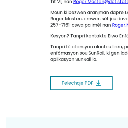
Tit VI, nan
Roger.Masten@dot.state.
Moun ki bezwen aranjman dapre Lw
Roger Masten, omwen sèt jou davans
257-7161; oswa pa imèl nan
Roger.
Kesyon? Tanpri kontakte Biwo En
Tanpri fè atansyon alantou tren, p
enfòmasyon sou SunRail, ki gen lada
aplikasyon SunRail la.
Telechaje PDF