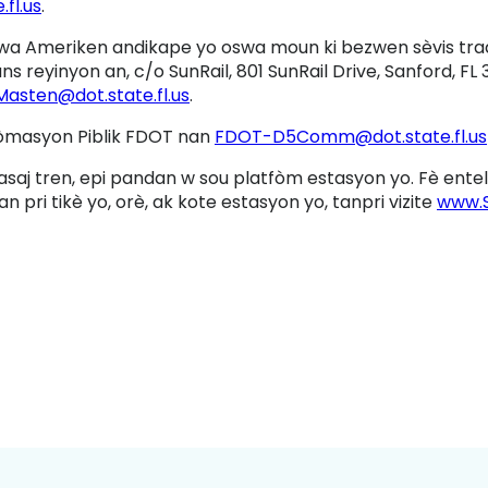
fl.us
.
a Ameriken andikape yo oswa moun ki bezwen sèvis trad
 reyinyon an, c/o SunRail, 801 SunRail Drive, Sanford, FL 
Masten@dot.state.fl.us
.
fòmasyon Piblik FDOT nan
FDOT-D5Comm@dot.state.fl.us
asaj tren, epi pandan w sou platfòm estasyon yo. Fè enteli
n pri tikè yo, orè, ak kote estasyon yo, tanpri vizite
www.S