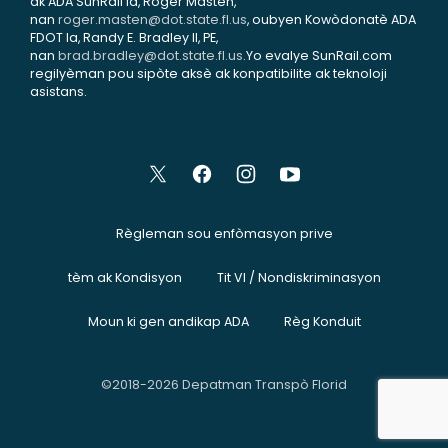
ak ADA SunRail la, Roger Masten,
nan
roger.masten@dot.state.fl.us
, oubyen Kowòdonatè ADA
FDOT la, Randy E. Bradley II, PE,
nan
brad.bradley@dot.state.fl.us
.Yo evalye SunRail.com
regilyèman pou sipòte aksè ak konpatibilite ak teknoloji
asistans.
Règleman sou enfòmasyon prive
tèm ak Kondisyon
Tit VI / Nondiskriminasyon
Moun ki gen andikap ADA
Règ Konduit
©2018-2026 Depatman Transpò Florid