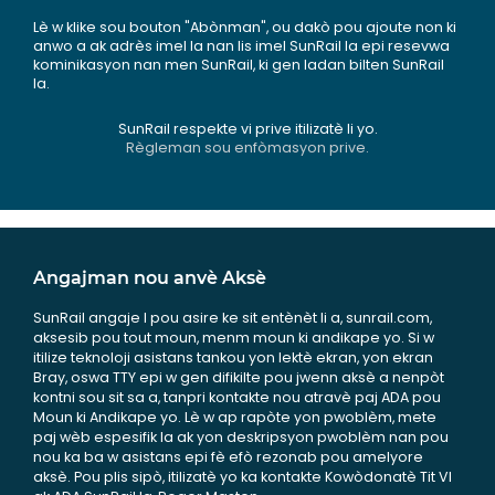
Lè w klike sou bouton "Abònman", ou dakò pou ajoute non ki
anwo a ak adrès imel la nan lis imel SunRail la epi resevwa
kominikasyon nan men SunRail, ki gen ladan bilten SunRail
la.
SunRail respekte vi prive itilizatè li yo.
Règleman sou enfòmasyon prive.
Angajman nou anvè Aksè
SunRail angaje l pou asire ke sit entènèt li a, sunrail.com,
aksesib pou tout moun, menm moun ki andikape yo. Si w
itilize teknoloji asistans tankou yon lektè ekran, yon ekran
Bray, oswa TTY epi w gen difikilte pou jwenn aksè a nenpòt
kontni sou sit sa a, tanpri kontakte nou atravè paj ADA pou
Moun ki Andikape yo. Lè w ap rapòte yon pwoblèm, mete
paj wèb espesifik la ak yon deskripsyon pwoblèm nan pou
nou ka ba w asistans epi fè efò rezonab pou amelyore
aksè. Pou plis sipò, itilizatè yo ka kontakte Kowòdonatè Tit VI