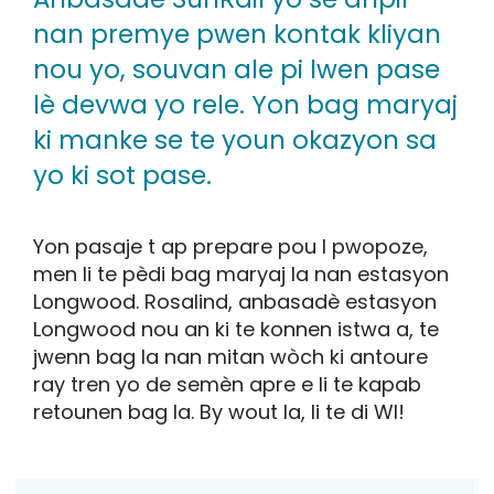
nan premye pwen kontak kliyan
nou yo, souvan ale pi lwen pase
lè devwa yo rele. Yon bag maryaj
ki manke se te youn okazyon sa
yo ki sot pase.
Yon pasaje t ap prepare pou l pwopoze,
men li te pèdi bag maryaj la nan estasyon
Longwood. Rosalind, anbasadè estasyon
Longwood nou an ki te konnen istwa a, te
jwenn bag la nan mitan wòch ki antoure
ray tren yo de semèn apre e li te kapab
retounen bag la. By wout la, li te di WI!