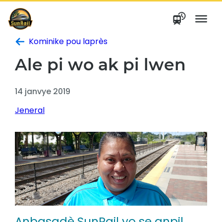
Ale
nan
kontni
Kominike pou laprès
Ale pi wo ak pi lwen
14 janvye 2019
Jeneral
Anbasadè SunRail yo se anpil