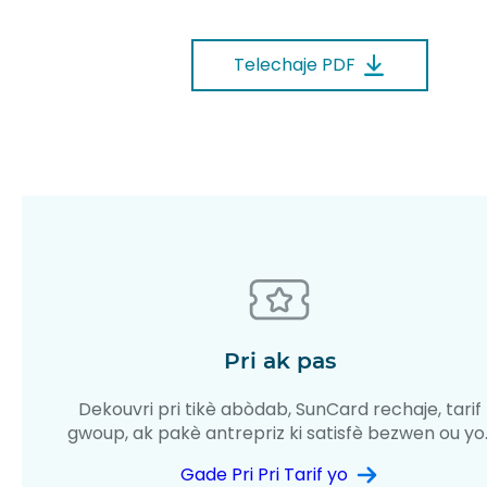
Telechaje PDF
Pri ak pas
Dekouvri pri tikè abòdab, SunCard rechaje, tarif
gwoup, ak pakè antrepriz ki satisfè bezwen ou yo
Gade Pri Pri Tarif yo