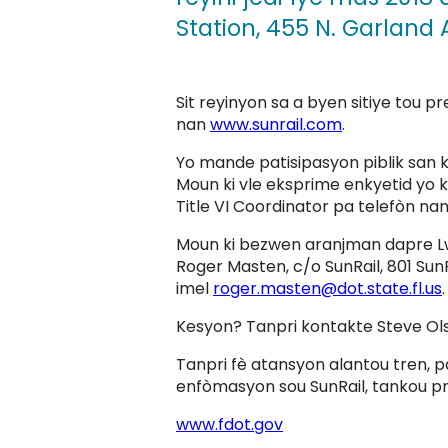
Station, 455 N. Garland A
Sit reyinyon sa a byen sitiye tou p
nan
www.sunrail.com
.
Yo mande patisipasyon piblik san kon
Moun ki vle eksprime enkyetid yo k
Title VI Coordinator pa telefòn n
Moun ki bezwen aranjman dapre Lw
Roger Masten, c/o SunRail, 801 SunR
imel
roger.masten@dot.state.fl.us
.
Kesyon? Tanpri kontakte Steve O
Tanpri fè atansyon alantou tren, pa
enfòmasyon sou SunRail, tankou pri 
www.fdot.gov