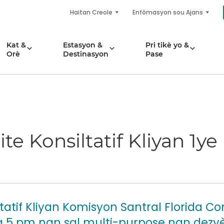
Haitan Creole
Enfòmasyon sou Ajans
Kat &
Estasyon &
Pri tikè yo &
Orè
Destinasyon
Pase
e Konsiltatif Kliyan 1y
tatif Kliyan Komisyon Santral Florida Co
8 a 5 pm nan sal multi-purpose nan dezy