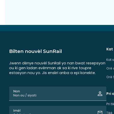
Kat
Bilten nouvèl SunRail
Kat 
Jwenn dènye nouvèl SunRail yo nan bwat resepsyon
ou ki gen ladan evènman ak sa ki rive toupre
Orè 
estasyon nou yo. Jis enskri anba a epi konekte.
Orè 
Non
Pri 
Pri t
Imèl
Tikè