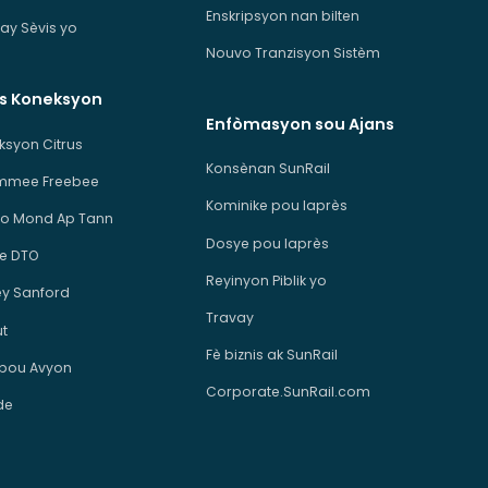
Enskripsyon nan bilten
ay Sèvis yo
Nouvo Tranzisyon Sistèm
is Koneksyon
Enfòmasyon sou Ajans
ksyon Citrus
Konsènan SunRail
immee Freebee
Kominike pou laprès
o Mond Ap Tann
Dosye pou laprès
e DTO
Reyinyon Piblik yo
ey Sanford
Travay
ut
Fè biznis ak SunRail
 pou Avyon
Corporate.SunRail.com
de