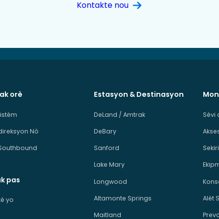
Kontakte nou
 ak orè
Estasyon & Destinasyon
Mon
sistèm
DeLand / Amtrak
Sèvi 
direksyon Nò
DeBary
Akses
Southbound
Sanford
Sekiri
Lake Mary
Ekip
ak pas
Longwood
Kons
Altamonte Springs
Alèt 
ikè yo
Maitland
Prev