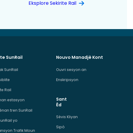
Eksplore Sekirite Rail
te SunRail
Nouvo Manadjè Kont
ak SunRail
Ouvri sesyon an
iblite
Enskripsyon
te Rail
Sant
man estasyon
Èd
ènan tren SunRail
Sèvis Kliyan
SunRail yo
Sipò
ansyon Trafik Moun