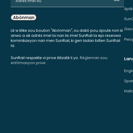
Apli
Abònman
Sun
Gwou
Lè w klike sou bouton "Abònman", ou dakò pou ajoute non ki
anwo a ak adrès imel la nan lis imel SunRail la epi resevwa
Pwog
kominikasyon nan men SunRail, ki gen ladan bilten SunRail
la.
SunRail respekte vi prive itilizatè li yo.
Règleman sou
Lan
enfòmasyon prive.
Engl
Span
Hait