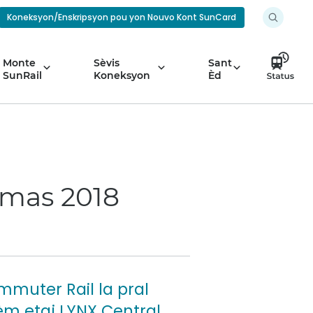
Koneksyon/Enskripsyon pou yon Nouvo Kont SunCard
Monte
Sèvis
Sant
SunRail
Koneksyon
Èd
e mas 2018
mmuter Rail la pral
èm etaj LYNX Central