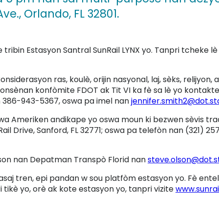
ve., Orlando, FL 32801.
re tribin Estasyon Santral SunRail LYNX yo. Tanpri tcheke l
siderasyon ras, koulè, orijin nasyonal, laj, sèks, relijyon,
onsènan konfòmite FDOT ak Tit VI ka fè sa lè yo kontakte 
an 386-943-5367, oswa pa imel nan
jennifer.smith2@dot.sta
a Ameriken andikape yo oswa moun ki bezwen sèvis trad
ail Drive, Sanford, FL 32771; oswa pa telefòn nan (321) 25
lson nan Depatman Transpò Florid nan
steve.olson@dot.st
saj tren, epi pandan w sou platfòm estasyon yo. Fè enteli
tikè yo, orè ak kote estasyon yo, tanpri vizite
www.sunrai