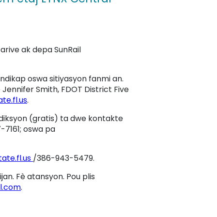
è arive ak depa SunRail
 andikap oswa sitiyasyon fanmi an.
Jennifer Smith, FDOT District Five
te.fl.us
.
iksyon (gratis) ta dwe kontakte
7-7161; oswa pa
ate.fl.us
/386-943-5479.
jan. Fè atansyon. Pou plis
l.com
.