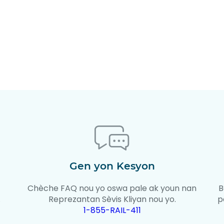
Gen yon Kesyon
Chèche FAQ nou yo oswa pale ak youn nan
B
.
Reprezantan Sèvis Kliyan nou yo.
p
1-855-RAIL-411