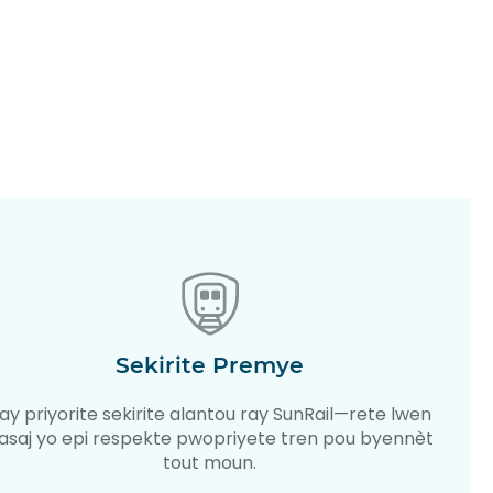
Sekirite Premye
ay priyorite sekirite alantou ray SunRail—rete lwen
asaj yo epi respekte pwopriyete tren pou byennèt
tout moun.