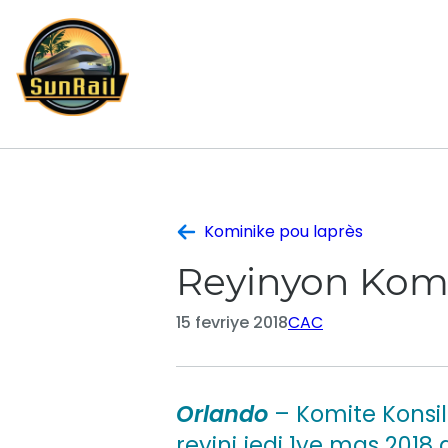
Ale
nan
kontni
Kominike pou laprès
Reyinyon Komit
15 fevriye 2018
CAC
Orlando
– Komite Konsil
reyini jedi 1ye mas 201