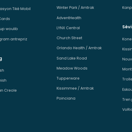
Winter Park / Amtrak
Kanp
kasyon Tikè Mobil
AdventHealth
Cards
Sèv
LYNX Central
p woulib
Church Street
ram antrepriz
Kone
Orlando Health / Amtrak
Kiss
g
Sand Lake Road
Nouv
Meadow Woods
Mont
ish
Tupperware
Troll
ish
Kissimmee / Amtrak
Esko
an Creole
Poinciana
Tren
VoRi